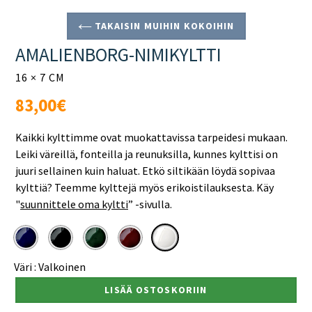
TAKAISIN MUIHIN KOKOIHIN
AMALIENBORG-NIMIKYLTTI
16 × 7 CM
Normaali
83,00€
hinta
Kaikki kylttimme ovat muokattavissa tarpeidesi mukaan.
Leiki väreillä, fonteilla ja reunuksilla, kunnes kylttisi on
juuri sellainen kuin haluat. Etkö siltikään löydä sopivaa
kylttiä? Teemme kylttejä myös erikoistilauksesta. Käy
"
suunnittele oma kyltti
”
-sivulla.
Väri :
Valkoinen
LISÄÄ OSTOSKORIIN