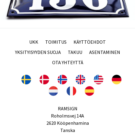
UKK
TOIMITUS
KÄYTTÖEHDOT
YKSITYISYYDEN SUOJA
TAKUU
ASENTAMINEN
OTA YHTEYTTÄ
RAMSIGN
Roholmsvej 14A
2620 Kööpenhamina
Tanska