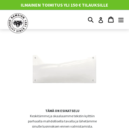
Mene
ILMAINEN TOIMITUS YLI 150 € TILAUKSILLE
suoraan
sisältöön
Etsi
Ostosko
Ostosko
Nä
Kirjaudu
TÄMÄ ON ESIKATSELU
Keskitämme ja skaalaamme tekstin kylttiin
parhaalla mahdollisella tavalla ja lähetämme
sinulle luonnoksen ennen valmistamista.