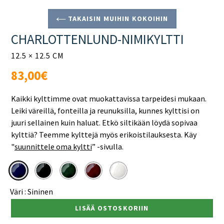
TAKAISIN MUIHIN KOKOIHIN
CHARLOTTENLUND-NIMIKYLTTI
12.5 × 12.5 CM
Normaali
83,00€
hinta
Kaikki kylttimme ovat muokattavissa tarpeidesi mukaan.
Leiki väreillä, fonteilla ja reunuksilla, kunnes kylttisi on
juuri sellainen kuin haluat. Etkö siltikään löydä sopivaa
kylttiä? Teemme kylttejä myös erikoistilauksesta. Käy
"
suunnittele oma kyltti
”
-sivulla.
Väri :
Sininen
LISÄÄ OSTOSKORIIN