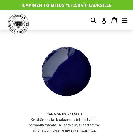
Mene
ILMAINEN TOIMITUS YLI 150 € TILAUKSILLE
suoraan
sisältöön
Etsi
Ostosko
Ostosko
Nä
Kirjaudu
TÄMÄ ON ESIKATSELU
Keskitämme ja skaalaamme tekstin kylttiin
parhaalla mahdollisella tavalla ja lähetämme
sinulle luonnoksen ennen valmistamista.