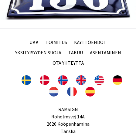
UKK
TOIMITUS
KÄYTTÖEHDOT
YKSITYISYYDEN SUOJA
TAKUU
ASENTAMINEN
OTA YHTEYTTÄ
RAMSIGN
Roholmsvej 14A
2620 Kööpenhamina
Tanska