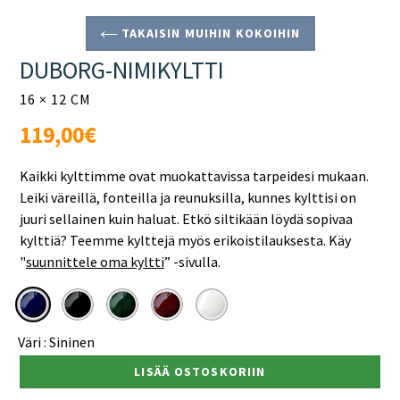
TAKAISIN MUIHIN KOKOIHIN
DUBORG-NIMIKYLTTI
16 × 12 CM
Normaali
119,00€
hinta
Kaikki kylttimme ovat muokattavissa tarpeidesi mukaan.
Leiki väreillä, fonteilla ja reunuksilla, kunnes kylttisi on
juuri sellainen kuin haluat. Etkö siltikään löydä sopivaa
kylttiä? Teemme kylttejä myös erikoistilauksesta. Käy
"
suunnittele oma kyltti
”
-sivulla.
Väri :
Sininen
LISÄÄ OSTOSKORIIN