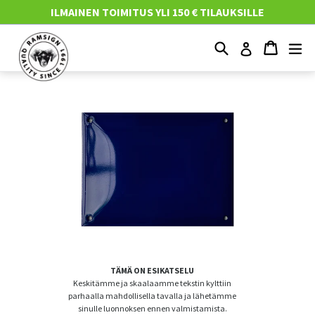
Mene
ILMAINEN TOIMITUS YLI 150 € TILAUKSILLE
suoraan
sisältöön
Etsi
Ostosko
Ostosko
Nä
Kirjaudu
TÄMÄ ON ESIKATSELU
Keskitämme ja skaalaamme tekstin kylttiin
parhaalla mahdollisella tavalla ja lähetämme
sinulle luonnoksen ennen valmistamista.