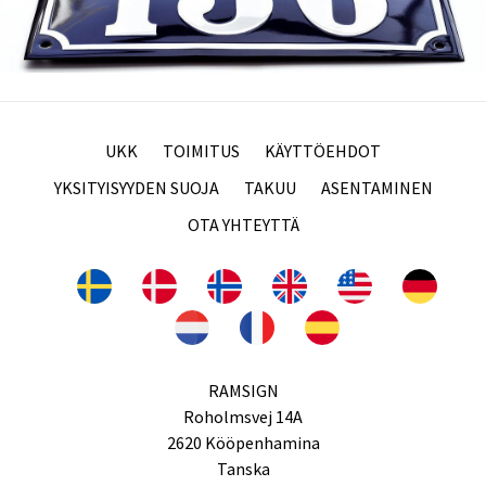
UKK
TOIMITUS
KÄYTTÖEHDOT
YKSITYISYYDEN SUOJA
TAKUU
ASENTAMINEN
OTA YHTEYTTÄ
RAMSIGN
Roholmsvej 14A
2620 Kööpenhamina
Tanska