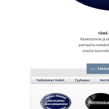
TÄMÄ 
Keskitämme ja sk
parhaalla mahdoll
sinulle luonnok
TAKAIS
Tarkemmat tiedot
Tyyliopas
Kestä