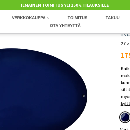
ILMAINEN TOIMITUS YLI 150 € TILAUKSILLE
NÄYTÄ LISÄÄ
VERKKOKAUPPA
TOIMITUS
TAKUU
OTA YHTEYTTÄ
K
27 ×
No
17
hi
Kaik
mukaa
kunn
silt
myös
kyltt
Väri 