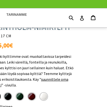
TARINAMME
Hae
Ostosk
Ostosk
Kirjaudu
LINTHOLM-NIMIKYLTTI
 17 CM
rmaali
5,00€
nta
ki kylttimme ovat muokattavissa tarpeidesi
n. Leiki väreillä, fonteilla ja reunuksilla,
es kylttisi on juuri sellainen kuin haluat. Etkö
ikään löydä sopivaa kylttiä? Teemme kylttejä
 erikoistilauksesta. Käy
"
suunnittele oma
i
”
-sivulla.
:
Sininen