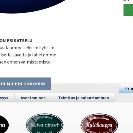
ON ESIKATSELU
aalaamme tekstin kylttiin
isella tavalla ja lähetämme
sen ennen valmistamista.
IN MUIHIN KOKOIHIN
Esi
vyys
Asentaminen
Toimitus ja palauttaminen