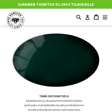
Mene
ILMAINEN TOIMITUS YLI 150 € TILAUKSILLE
suoraan
sisältöön
Etsi
Ostosko
Ostosko
Nä
Kirjaudu
TÄMÄ ON ESIKATSELU
Keskitämme ja skaalaamme tekstin kylttiin
parhaalla mahdollisella tavalla ja lähetämme
sinulle luonnoksen ennen valmistamista.