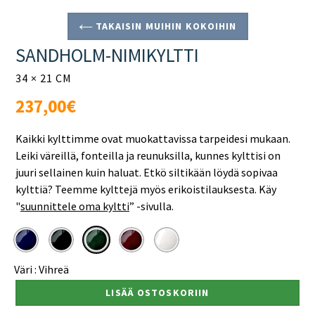
TAKAISIN MUIHIN KOKOIHIN
SANDHOLM-NIMIKYLTTI
34 × 21 CM
Normaali
237,00€
hinta
Kaikki kylttimme ovat muokattavissa tarpeidesi mukaan.
Leiki väreillä, fonteilla ja reunuksilla, kunnes kylttisi on
juuri sellainen kuin haluat. Etkö siltikään löydä sopivaa
kylttiä? Teemme kylttejä myös erikoistilauksesta. Käy
"
suunnittele oma kyltti
”
-sivulla.
Väri :
Vihreä
LISÄÄ OSTOSKORIIN