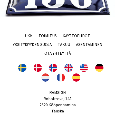
UKK
TOIMITUS
KÄYTTÖEHDOT
YKSITYISYYDEN SUOJA
TAKUU
ASENTAMINEN
OTA YHTEYTTÄ
RAMSIGN
Roholmsvej 14A
2620 Kööpenhamina
Tanska