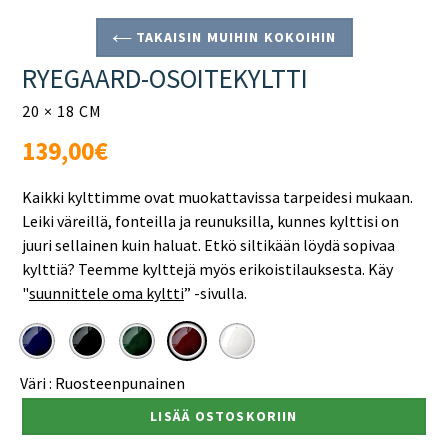
TAKAISIN MUIHIN KOKOIHIN
RYEGAARD-OSOITEKYLTTI
20 × 18 CM
Normaali
139,00€
hinta
Kaikki kylttimme ovat muokattavissa tarpeidesi mukaan.
Leiki väreillä, fonteilla ja reunuksilla, kunnes kylttisi on
juuri sellainen kuin haluat. Etkö siltikään löydä sopivaa
kylttiä? Teemme kylttejä myös erikoistilauksesta. Käy
"
suunnittele oma kyltti
”
-sivulla.
Väri :
Ruosteenpunainen
LISÄÄ OSTOSKORIIN