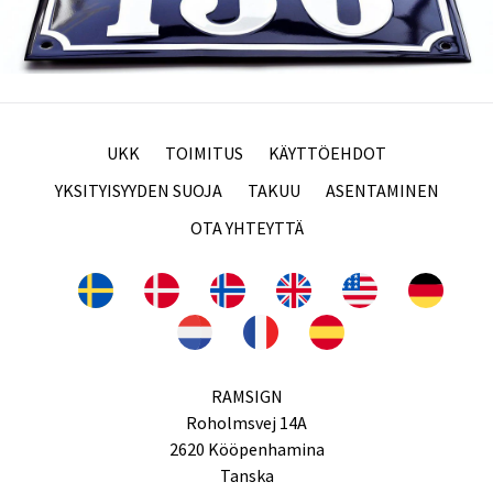
UKK
TOIMITUS
KÄYTTÖEHDOT
YKSITYISYYDEN SUOJA
TAKUU
ASENTAMINEN
OTA YHTEYTTÄ
RAMSIGN
Roholmsvej 14A
2620 Kööpenhamina
Tanska