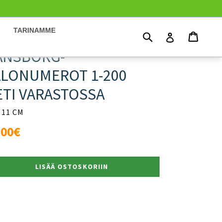
TARINAMME
Hae
Ostosk
Ostosk
Kirjaudu
ANSBORG-
ALONUMEROT 1-200
ETI VARASTOSSA
 11 CM
rmaali
,00€
nta
LISÄÄ OSTOSKORIIN