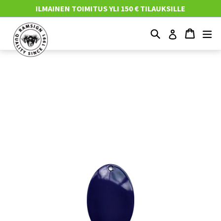
Mene
ILMAINEN TOIMITUS YLI 150 € TILAUKSILLE
suoraan
sisältöön
Etsi
Ostosko
Ostosko
Nä
Kirjaudu