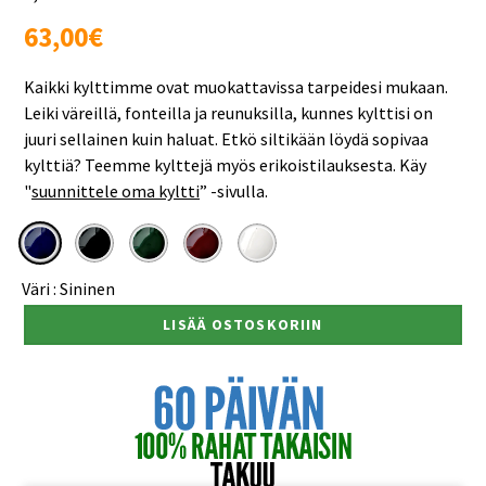
Normaali
63,00€
hinta
Kaikki kylttimme ovat muokattavissa tarpeidesi mukaan.
Leiki väreillä, fonteilla ja reunuksilla, kunnes kylttisi on
juuri sellainen kuin haluat. Etkö siltikään löydä sopivaa
kylttiä? Teemme kylttejä myös erikoistilauksesta. Käy
"
suunnittele oma kyltti
”
-sivulla.
Väri :
Sininen
LISÄÄ OSTOSKORIIN