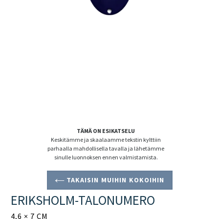
TÄMÄ ON ESIKATSELU
Keskitämme ja skaalaamme tekstin kylttiin
parhaalla mahdollisella tavalla ja lähetämme
sinulle luonnoksen ennen valmistamista.
TAKAISIN MUIHIN KOKOIHIN
ERIKSHOLM-TALONUMERO
4,6 × 7 CM