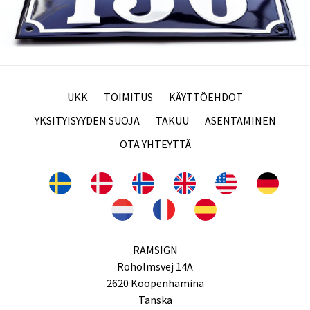
UKK
TOIMITUS
KÄYTTÖEHDOT
YKSITYISYYDEN SUOJA
TAKUU
ASENTAMINEN
OTA YHTEYTTÄ
RAMSIGN
Roholmsvej 14A
2620 Kööpenhamina
Tanska