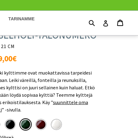
TARINAMME
Hae
Ostosk
Ostosk
Kirjaudu
ISELHOLT-TALONUMERO
 21 CM
rmaali
9,00€
nta
ki kylttimme ovat muokattavissa tarpeidesi
n. Leiki väreillä, fonteilla ja reunuksilla,
es kylttisi on juuri sellainen kuin haluat. Etkö
ikään löydä sopivaa kylttiä? Teemme kylttejä
 erikoistilauksesta. Käy
"
suunnittele oma
i
”
-sivulla.
:
Vihreä