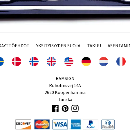
KÄYTTÖEHDOT
YKSITYISYYDEN SUOJA
TAKUU
ASENTAMI
RAMSIGN
Roholmsvej 14A
2620 Kööpenhamina
Tanska
Facebook
Pinterest
Instagram